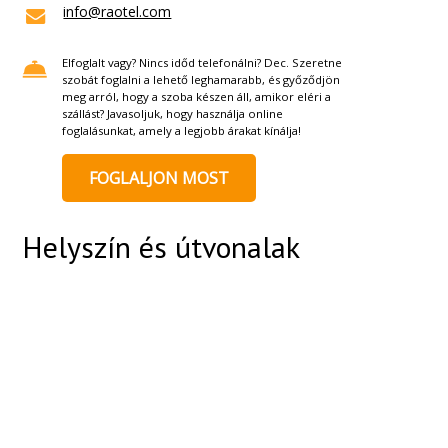
info@raotel.com
Elfoglalt vagy? Nincs időd telefonálni? Dec. Szeretne
szobát foglalni a lehető leghamarabb, és győződjön
meg arról, hogy a szoba készen áll, amikor eléri a
szállást? Javasoljuk, hogy használja online
foglalásunkat, amely a legjobb árakat kínálja!
FOGLALJON MOST
Helyszín és útvonalak