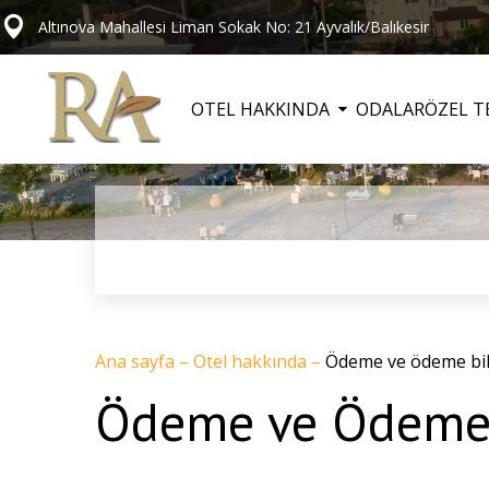
Altınova Mahallesi Liman Sokak No: 21 Ayvalık/Balıkesir
OTEL HAKKINDA
ODALAR
ÖZEL T
Ana sayfa
–
Otel hakkında
–
Ödeme ve ödeme bilg
Ödeme ve Ödeme 