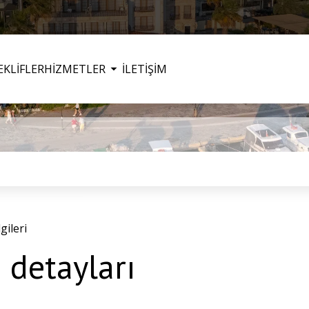
EKLİFLER
HİZMETLER
İLETİŞİM
ileri
detayları