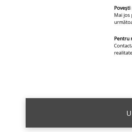
Povești 
Mai jos 
următoa
Pentru r
Contacta
realitate
U