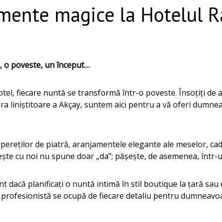
ente magice la Hotelul R
, o poveste, un început…
tel, fiecare nuntă se transformă într-o poveste. Însoțiți de 
a liniștitoare a Akçay, suntem aici pentru a vă oferi dumnea
pereților de piatră, aranjamentele elegante ale meselor, ca
ște cu noi nu spune doar „da”; pășește, de asemenea, într-u
nt dacă planificați o nuntă intimă în stil boutique la țară s
profesionistă se ocupă de fiecare detaliu pentru dumneavoa