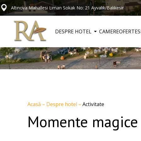
Altınova Mahallesi Liman Sokak No: 21 Ayvalık/Balıkesir
DESPRE HOTEL
CAMERE
OFERTE
S
Acasă
–
Despre hotel
–
Activitate
Momente magice l