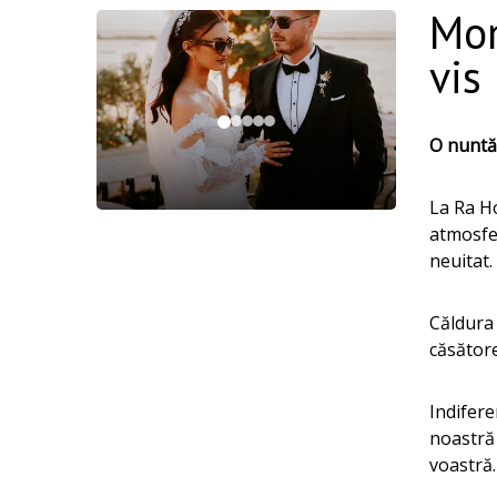
Mom
vis
O nuntă
La Ra Ho
atmosfer
neuitat.
Căldura 
căsătore
Indifere
noastră 
voastră.