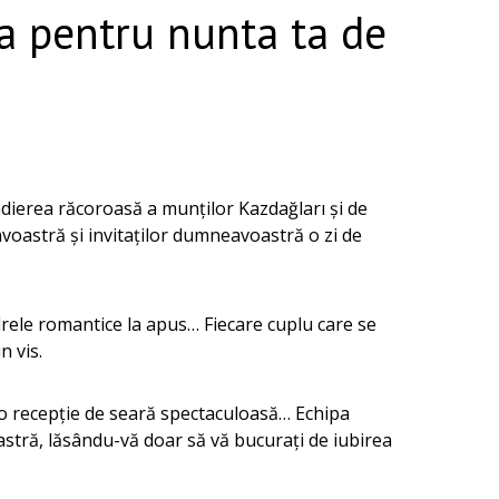
a pentru nunta ta de
adierea răcoroasă a munților Kazdağları și de
voastră și invitaților dumneavoastră o zi de
drele romantice la apus… Fiecare cuplu care se
n vis.
au o recepție de seară spectaculoasă… Echipa
stră, lăsându-vă doar să vă bucurați de iubirea