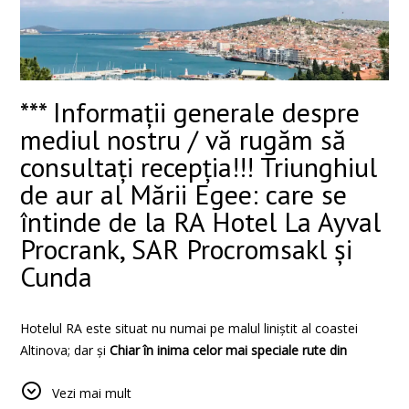
*** Informații generale despre
mediul nostru / vă rugăm să
consultați recepția!!! Triunghiul
de aur al Mării Egee: care se
întinde de la RA Hotel La Ayval
Procrank, SAR Procromsakl și
Cunda
Hotelul RA este situat nu numai pe malul liniștit al coastei
Altinova; dar și
Chiar în inima celor mai speciale rute din
Marea Egee
are loc.
Vezi mai mult