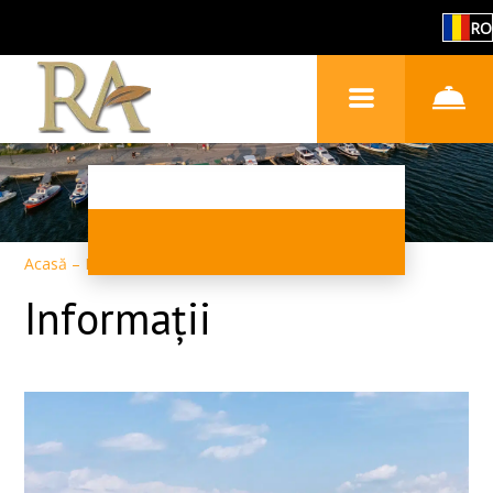
RO
Acasă
–
Despre hotel
–
Informații
Informații